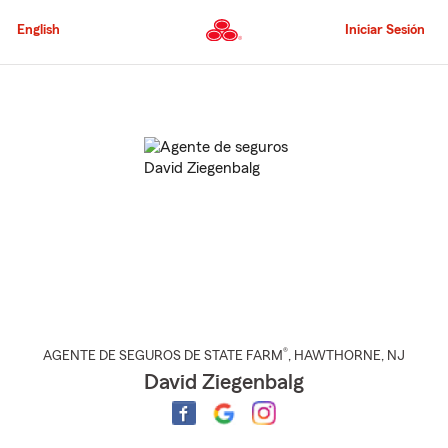
Pasar
al
English
Iniciar Sesión
contenido
principal
Comienzo
del
contenido
principal
®
AGENTE DE SEGUROS DE STATE FARM
,
HAWTHORNE
, NJ
David Ziegenbalg