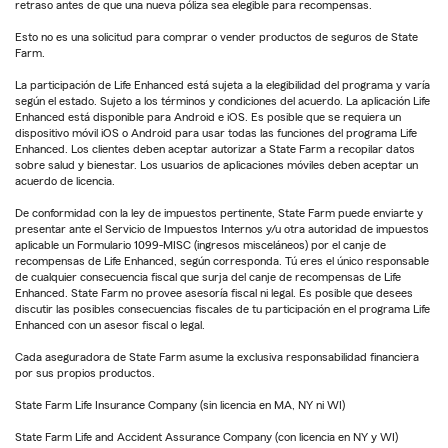
retraso antes de que una nueva póliza sea elegible para recompensas.
Esto no es una solicitud para comprar o vender productos de seguros de State
Farm.
La participación de Life Enhanced está sujeta a la elegibilidad del programa y varía
según el estado. Sujeto a los términos y condiciones del acuerdo. La aplicación Life
Enhanced está disponible para Android e iOS. Es posible que se requiera un
dispositivo móvil iOS o Android para usar todas las funciones del programa Life
Enhanced. Los clientes deben aceptar autorizar a State Farm a recopilar datos
sobre salud y bienestar. Los usuarios de aplicaciones móviles deben aceptar un
acuerdo de licencia.
De conformidad con la ley de impuestos pertinente, State Farm puede enviarte y
presentar ante el Servicio de Impuestos Internos y/u otra autoridad de impuestos
aplicable un Formulario 1099-MISC (ingresos misceláneos) por el canje de
recompensas de Life Enhanced, según corresponda. Tú eres el único responsable
de cualquier consecuencia fiscal que surja del canje de recompensas de Life
Enhanced. State Farm no provee asesoría fiscal ni legal. Es posible que desees
discutir las posibles consecuencias fiscales de tu participación en el programa Life
Enhanced con un asesor fiscal o legal.
Cada aseguradora de State Farm asume la exclusiva responsabilidad financiera
por sus propios productos.
State Farm Life Insurance Company (sin licencia en MA, NY ni WI)
State Farm Life and Accident Assurance Company (con licencia en NY y WI)