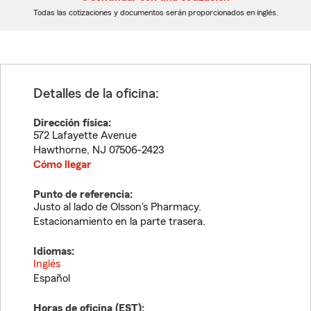
dígitos
dígitos
Todas las cotizaciones y documentos serán proporcionados en inglés.
Detalles de la oficina:
Dirección física:
572 Lafayette Avenue
Hawthorne
,
NJ
07506-2423
Cómo llegar
Punto de referencia:
Justo al lado de Olsson's Pharmacy.
Estacionamiento en la parte trasera.
Idiomas:
Inglés
Español
Horas de oficina (
EST
):