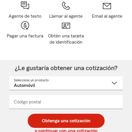
Agente de texto
Llamar al agente
Email al agente
Pagar una factura
Obtén una tarjeta
de identificación
¿Le gustaría obtener una cotización?
Seleccione un producto
Seleccione
un
nombre
de
producto
del
Código postal
Ingresa
Ingresa
_____
menú
un
un
desplegable
código
código
postal
postal
Obtenga una cotización
de
de
5
5
o continuar con una cotización